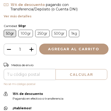
15% de descuento
pagando con
Transferencia/Depósito (o Cuenta DNI)
Ver más detalles
Cantidad:
50gr
50gr
100gr
250gr
500gr
1kg
CAMBIAR CP
Entregas para el CP:
Medios de envío
CALCULAR
No sé mi código postal
15% de descuento
Pagando en efectivo o transferencia
¡Hablemos!