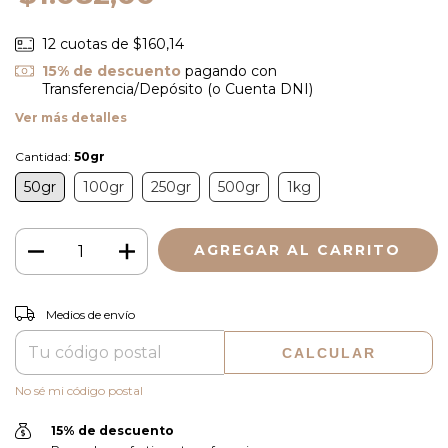
12
cuotas de
$160,14
15% de descuento
pagando con
Transferencia/Depósito (o Cuenta DNI)
Ver más detalles
Cantidad:
50gr
50gr
100gr
250gr
500gr
1kg
CAMBIAR CP
Entregas para el CP:
Medios de envío
CALCULAR
No sé mi código postal
15% de descuento