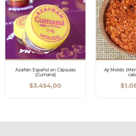
Azafrán Español en Cápsulas
Ají Molido (Me
(Cumaná)
cali
$3.454,00
$1.0