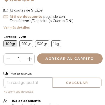
12
cuotas de
$152,59
15% de descuento
pagando con
Transferencia/Depósito (o Cuenta DNI)
Ver más detalles
Cantidad:
100gr
100gr
250gr
500gr
1kg
CAMBIAR CP
Entregas para el CP:
Medios de envío
CALCULAR
No sé mi código postal
15% de descuento