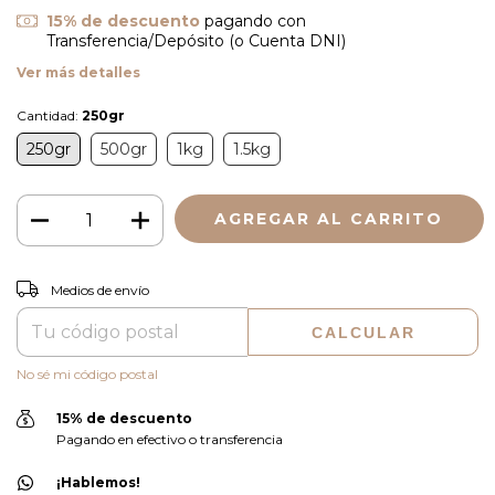
15% de descuento
pagando con
Transferencia/Depósito (o Cuenta DNI)
Ver más detalles
Cantidad:
250gr
250gr
500gr
1kg
1.5kg
CAMBIAR CP
Entregas para el CP:
Medios de envío
CALCULAR
No sé mi código postal
15% de descuento
Pagando en efectivo o transferencia
¡Hablemos!