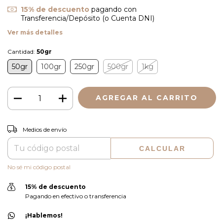
15% de descuento
pagando con
Transferencia/Depósito (o Cuenta DNI)
Ver más detalles
Cantidad:
50gr
50gr
100gr
250gr
500gr
1kg
CAMBIAR CP
Entregas para el CP:
Medios de envío
CALCULAR
No sé mi código postal
15% de descuento
Pagando en efectivo o transferencia
¡Hablemos!