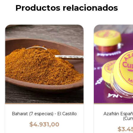
Productos relacionados
Baharat (7 especias) - El Castillo
Azafrán Españ
(Cum
$4.931,00
$3.4